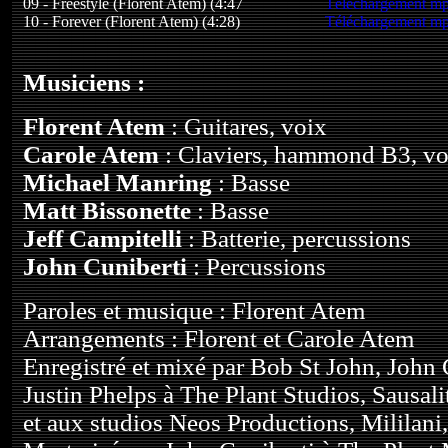
09 - Freestyle (Florent Atem) (4:47
Téléchargement m
10 - Forever (Florent Atem) (4:28)
Téléchargement m
Musiciens :
Florent Atem
: Guitares, voix
Carole Atem
: Claviers, hammond B3, vo
Michael Manring
: Basse
Matt Bissonette
: Basse
Jeff Campitelli
: Batterie, percussions
John Cuniberti
: Percussions
Paroles et musique : Florent Atem
Arrangements : Florent et Carole Atem
Enregistré et mixé par Bob St John, John 
Justin Phelps à The Plant Studios, Sausalit
et aux studios Neos Productions, Mililani