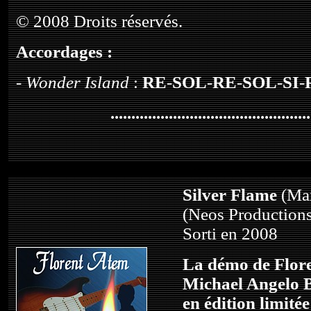
© 2008 Droits réservés.
Accordages :
-
Wonder Island
:
RE
-
SOL
-
RE
-
SOL
-
SI
-
................................................
Silver Flame
(Max
(Neos Production
Sorti en 2008
La démo de Flor
Michael Angelo Ba
en édition limitée