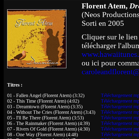
Florent Atem,
Dr
(Neos Production
Sorti en 2005
Cliquer sur le lie
télécharger l'albu
www.hawaiitunes
ou ici pour comma
caroleandflorent
Titres :
01 - Fallen Angel (Florent Atem) (3:32)
Téléchargement m
02 - This Time (Florent Atem) (4:02)
Téléchargement m
03 - Dreamtown (Florent Atem) (3:35)
Téléchargement m
04 - Without The Cries (Florent Atem) (3:43)
Téléchargement m
05 - I'll Be There (Florent Atem) (3:53)
Téléchargement m
06 - The Rainmaker (Florent Atem) (4:39)
Téléchargement m
07 - Rivers Of Gold (Florent Atem) (4:30)
Téléchargement m
08 - One Way (Florent Atem) (4:48)
Téléchargement m