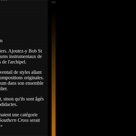
em
viers. Ajoutez-y Bob St
albums instrumentaux de
 de l'archipel.
entail de styles allant
compositions originales.
album dans son ensemble
lier.
, sinon qu'ils sont âgés
odidactes.
aient une catégorie
Southern Cross
serait
 »