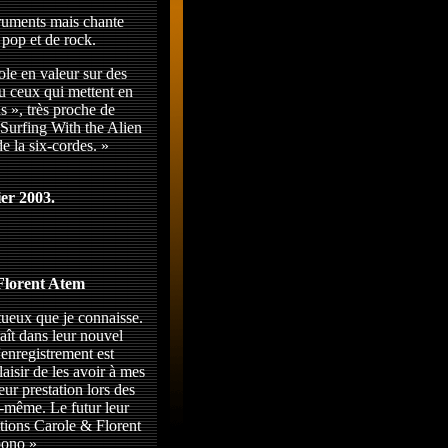
truments mais chante
 pop et de rock.
ole en valeur sur des
u ceux qui mettent en
s », très proche de
« Surfing With the Alien
e la six-cordes. »
ier 2003.
Florent Atem
ntueux que je connaisse.
raît dans leur nouvel
enregistrement est
aisir de les avoir à mes
ur prestation lors des
i-même. Le futur leur
tations Carole & Florent
pono »