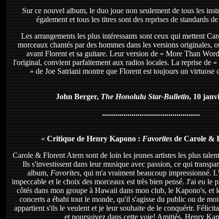
Sur ce nouvel album, le duo joue non seulement de tous les ins
également et tous les titres sont des reprises de standards de
Les arrangements les plus intéressants sont ceux qui mettent Car
morceaux chantés par des hommes dans les versions originales, o
avant Florent et sa guitare. Leur version de « More Than Word
l'original, convient parfaitement aux radios locales. La reprise de 
» de Joe Satriani montre que Florent est toujours un virtuose d
John Berger,
The Honolulu Star-Bulletin
, 10 janv
..................................................
«
Critique de Henry Kapono :
Favorites
de Carole & 
Carole & Florent Atem sont de loin les jeunes artistes les plus tale
Ils s'investissent dans leur musique avec passion, ce qui transpa
album,
Favorites
, qui m'a vraiment beaucoup impressionné. L'
impeccable et le choix des morceaux est très bien pensé. J'ai eu le pl
côtés dans mon groupe à Hawaii dans mon club, le Kapono's, et le
concerts a ébahi tout le monde, qu'il s'agisse du public ou de mo
appartient s'ils le veulent et je leur souhaite de le conquérir. Félici
et poursuivez dans cette voie! Amitiés, Henry Ka