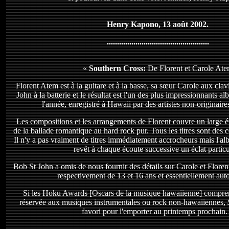
Henry Kapono, 13 août 2002.
..................................................
«
Southern Cross:
De Florent et Carole At
Florent Atem est à la guitare et à la basse, sa sœur Carole aux cla
John à la batterie et le résultat est l'un des plus impressionnants 
l'année, enregistré à Hawaii par des artistes non-originaires
Les compositions et les arrangements de Florent couvre un large év
de la ballade romantique au hard rock pur. Tous les titres sont des 
Il n'y a pas vraiment de titres immédiatement accrocheurs mais l'
revêt à chaque écoute successive un éclat particu
Bob St John a omis de nous fournir des détails sur Carole et Florent
respectivement de 13 et 16 ans et essentiellement aut
Si les Hoku Awards [Oscars de la musique hawaiienne] compren
réservée aux musiques instrumentales ou rock non-hawaiiennes,
favori pour l'emporter au printemps prochain.