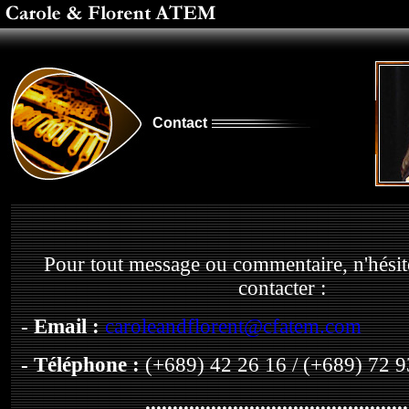
Contact
Pour tout message ou commentaire, n'hésit
contacter :
- Email :
caroleandflorent@cfatem.com
- Téléphone :
(+689) 42 26 16 / (+689) 72 9
................................................